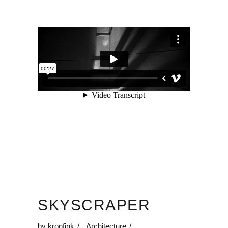
SKYSCRAPER
by
kronfink
Architecture